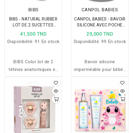
BIBS
CANPOL BABIES
BIBS - NATURAL RUBBER
CANPOL BABIES - BAVOIR
LOT DE 2 SUCETTES
SILICONE AVEC POCHE
JASMINE LATEX BLUSH
BONJOUR PARIS BEIGE
41,500 TND
29,000 TND
MIX TAILLE 2
74/027
Disponibilité:
91 En stock
Disponibilité:
99 En stock
BIBS Color lot de 2
Bavoir silicone
tétines anatomiques en
imperméable pour bébé :
latex naturel,
protège les vêtements,
confortables et ventilées,
retient les miettes,
protégeant gencives,
réglable, léger et facile à
dents et palais de votre
nettoyer, disponible en
bébé.
couleurs tendance.