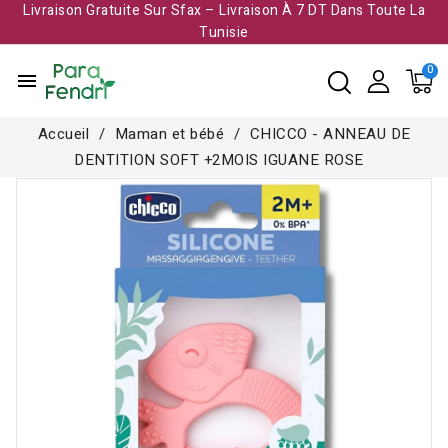
Livraison Gratuite Sur Sfax – Livraison À 7 DT Dans Toute La
Tunisie​
menu
Accueil
Maman et bébé
CHICCO - ANNEAU DE
DENTITION SOFT +2MOIS IGUANE ROSE
Rupture de stock