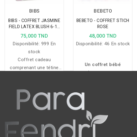
BIBS
BEBETO
BIBS - COFFRET JASMINE
BEBETO - COFFRET STICH
FIELD LATEX BLUSH 6-18
ROSE
MOIS
75,000 TND
48,000 TND
Disponibilité:
999 En
Disponibilité:
46 En stock
stock
Coffret cadeau
Un coffret bébé
comprenant une tétine
complet comprenant un
BIBS Studio et une
shampoing cheveux &
attache-tétine assortie
corps 200 ml, une eau
pour garder la tétine
de senteur 250 ml et
propre, sécurisée et
une peluche Stich rose
toujours à portée de
offerte pour allier soin,
main.
douceur et plaisir.