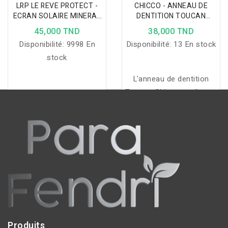
LRP LE REVE PROTECT -
CHICCO - ANNEAU DE
ECRAN SOLAIRE MINERAL
DENTITION TOUCAN
BEBE VISAGE ET CORPS
+6MOIS
45,000 TND
38,000 TND
SPF50+
Disponibilité:
9998 En
Disponibilité:
13 En stock
stock
L'anneau de dentition
Tucano Chicco, en forme
de toucan, soulage les
gencives de bébé grâce à
son effet rafraîchissant
et sa texture stimulante,
tout en étant facile à
saisir pour les petites
mains.
Produits