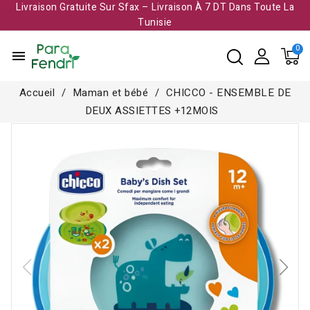
Livraison Gratuite Sur Sfax – Livraison À 7 DT Dans Toute La
Tunisie​
menu
Accueil
Maman et bébé
CHICCO - ENSEMBLE DE
DEUX ASSIETTES +12MOIS