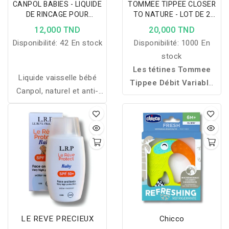
CANPOL BABIES - LIQUIDE
TOMMEE TIPPEE CLOSER
DE RINCAGE POUR
TO NATURE - LOT DE 2
TETINES ET BIBERONS 500
TETINES DEBIT VARIABLE
12,000 TND
20,000 TND
ML 1/500
+0MOIS
Disponibilité:
42 En stock
Disponibilité:
1000 En
stock
Les tétines Tommee
Liquide vaisselle bébé
Tippee Débit Variable
Canpol, naturel et anti-
permettent à bébé de
allergène, idéal pour
contrôler naturellement le
nettoyer biberons, tétines
débit du lait pour une
et accessoires tout en
tétée confortable et
respectant la peau
adaptée à son rythme.
sensible.
LE REVE PRECIEUX
Chicco