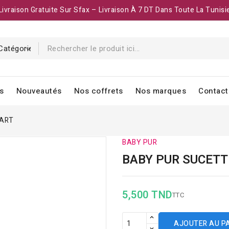
Livraison Gratuite Sur Sfax – Livraison À 7 DT Dans Toute La Tunisi
s
Nouveautés
Nos coffrets
Nos marques
Contact
MART
BABY PUR
BABY PUR SUCETT
5,500 TND
TTC
AJOUTER AU P