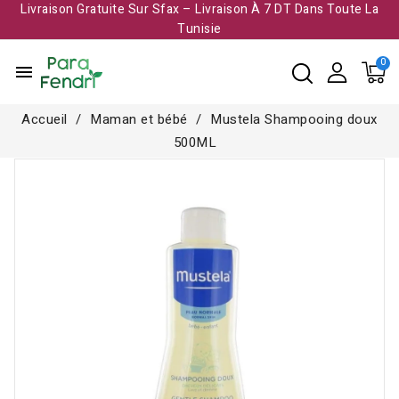
Livraison Gratuite Sur Sfax – Livraison À 7 DT Dans Toute La
Tunisie​
menu
Accueil
Maman et bébé
Mustela Shampooing doux
500ML