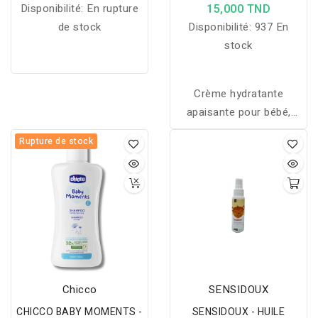
100ML
Disponibilité:
En rupture
15,000 TND
de stock
Disponibilité:
937 En
stock
Crème hydratante
apaisante pour bébé,
hydrate le visage et le
Rupture de stock
corps tout en protégeant
la peau délicate, avec une
formule douce et 92%
d'ingrédients d'origine
naturelle.
Chicco
SENSIDOUX
CHICCO BABY MOMENTS -
SENSIDOUX - HUILE