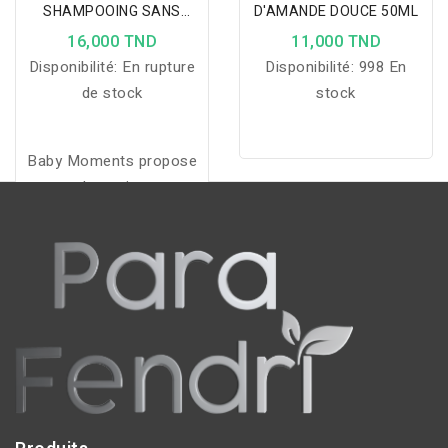
SHAMPOOING SANS
D'AMANDE DOUCE 50ML
LARMES 200ML
16,000 TND
11,000 TND
Disponibilité:
En rupture
Disponibilité:
998 En
de stock
stock
Baby Moments propose
des soins
hypoallergéniques, sans
parabène ni sulfates, au
pH doux et formule sans
larme, idéals pour la peau
sensible des bébés.