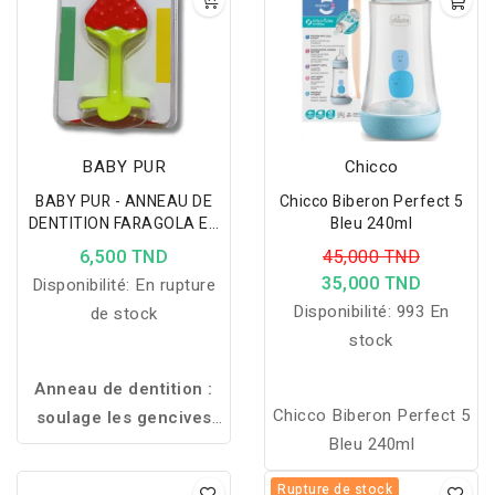
BABY PUR
Chicco
BABY PUR - ANNEAU DE
Chicco Biberon Perfect 5
DENTITION FARAGOLA EN
Bleu 240ml
SILICONE + 4MOIS
6,500 TND
45,000 TND
35,000 TND
Disponibilité:
En rupture
Disponibilité:
993 En
de stock
stock
Anneau de dentition :
Chicco Biberon Perfect 5
soulage les gencives
Bleu 240ml
douloureuses, texture
douce et souple,
Rupture de stock