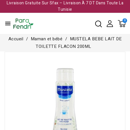
Livraison Gratuite Sur Sfax – Livraison À 7 DT Dans Toute La
Tunisie​
menu
Accueil
Maman et bébé
MUSTELA BEBE LAIT DE
TOILETTE FLACON 200ML