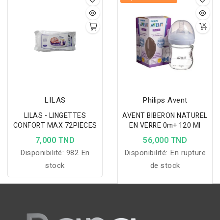
surfaces massantes,
facile à saisir et sans
BPA pour bébé.
LILAS
Philips Avent
LILAS - LINGETTES
AVENT BIBERON NATUREL
CONFORT MAX 72PIECES
EN VERRE 0m+ 120 Ml
7,000 TND
56,000 TND
Disponibilité:
982 En
Disponibilité:
En rupture
stock
de stock