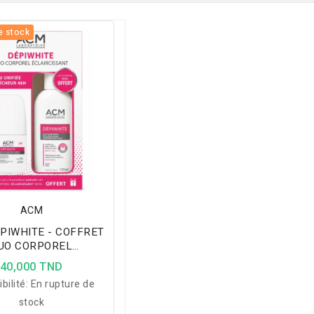
e stock
ACM
PIWHITE - COFFRET
UO CORPOREL
CLAIRCISSANT
40,000 TND
bilité:
En rupture de
stock