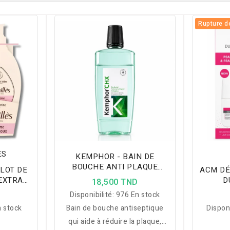
Rupture d
ES
KEMPHOR - BAIN DE
BOUCHE ANTI PLAQUE
 LOT DE
ACM DÉ
500ML
 EXTRA
D
18,500 TND
L
É
D
Disponibilité:
976 En stock
 stock
Bain de bouche antiseptique
Disponi
qui aide à réduire la plaque,