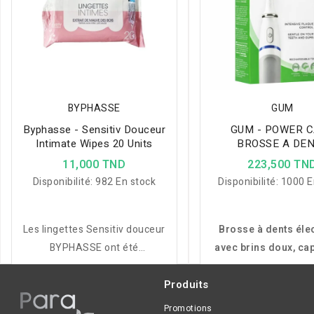
BYPHASSE
GUM
Byphasse - Sensitiv Douceur
GUM - POWER 
Intimate Wipes 20 Units
BROSSE A DE
ELECTRIQU
11,000 TND
223,500 TN
Disponibilité:
982 En stock
Disponibilité:
1000 E
Les lingettes Sensitiv douceur
Brosse à dents éle
BYPHASSE ont été
avec brins doux, ca
spécialement conçues pour la
pression et mod
toilette intime quotidienne des
brossage adaptés 
Produits
femmes.
nettoyage préci
Promotions