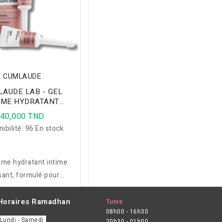
CUMLAUDE
AUDE LAB - GEL
ME HYDRATANT
AL INTERNE 6*5ML
40,000 TND
ibilité:
96 En stock
ème hydratant intime
sant, formulé pour
ger les irritations,
sécheresses et
Horaires Ramadhan
Tunis
08h00 - 16h30
geaisons vaginales,
Lundi - Samedi
20h30 - 01h00