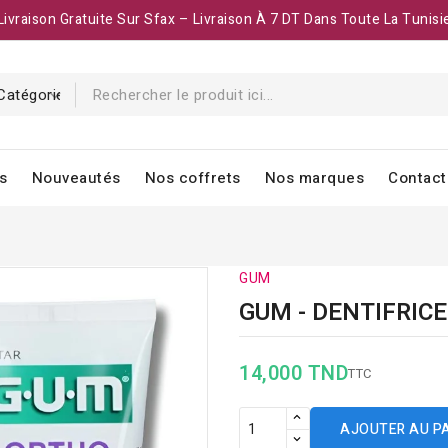
Livraison Gratuite Sur Sfax – Livraison À 7 DT Dans Toute La Tunisi
s
Nouveautés
Nos coffrets
Nos marques
Contact
GUM
GUM - DENTIFRIC
14,000 TND
TTC
AJOUTER AU P