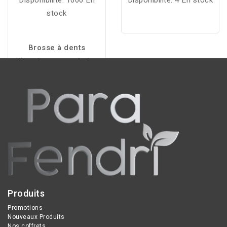
Disponibilité:
1000 En
Disponibilité:
4 En stock
stock
Brosse à dents
électrique avec brins
doux, capteur de
pression et modes de
brossage adaptés pour
un nettoyage précis et
respectueux des dents
et des gencives.
Produits
Promotions
Nouveaux Produits
Nos coffrets