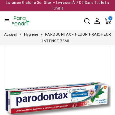
Livraison Gratuite Sur Sfax – Livraison À 7 DT Dans Toute La
Tunisie​
menu
Accueil
Hygiène
PARODONTAX - FLUOR FRAICHEUR
INTENSE 75ML