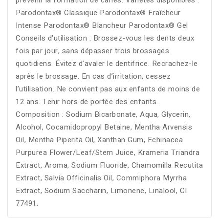
prévenir la formation de caries. Variétés disponibles :
Parodontax® Classique Parodontax® Fraîcheur
Intense Parodontax® Blancheur Parodontax® Gel
Conseils d'utilisation : Brossez-vous les dents deux
fois par jour, sans dépasser trois brossages
quotidiens. Évitez d’avaler le dentifrice. Recrachez-le
après le brossage. En cas d’irritation, cessez
l’utilisation. Ne convient pas aux enfants de moins de
12 ans. Tenir hors de portée des enfants.
Composition : Sodium Bicarbonate, Aqua, Glycerin,
Alcohol, Cocamidopropyl Betaine, Mentha Arvensis
Oil, Mentha Piperita Oil, Xanthan Gum, Echinacea
Purpurea Flower/Leaf/Stem Juice, Krameria Triandra
Extract, Aroma, Sodium Fluoride, Chamomilla Recutita
Extract, Salvia Officinalis Oil, Commiphora Myrrha
Extract, Sodium Saccharin, Limonene, Linalool, CI
77491.