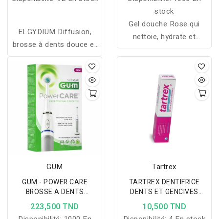
stock
Gel douche Rose qui
ELGYDIUM Diffusion,
nettoie, hydrate et
brosse à dents douce et
parfume la peau avec des
innovante, nettoie en
notes florales douces
profondeur même les
pour un moment de bien-
zones difficiles d’accès
être.
grâce à sa technologie
sans agrafe.
GUM
Tartrex
GUM - POWER CARE
TARTREX DENTIFRICE
BROSSE A DENTS
DENTS ET GENCIVES
ELECTRIQUE
SENSIBLES
223,500 TND
10,500 TND