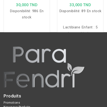
30,000 TND
33,000 TND
Disponibilité:
986 En
Disponibilité:
89 En stock
stock
Lactibiane Enfant : 5
souches probiotiques et
vitamine D pour le
confort intestinal,
l’immunité et la
croissance osseuse des
enfants.
Produits
Promotions
Nouveaux Produits