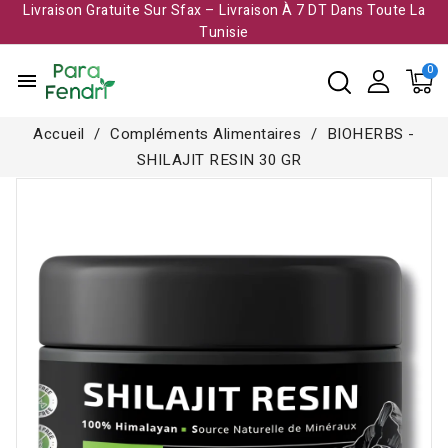
Livraison Gratuite Sur Sfax – Livraison À 7 DT Dans Toute La
Tunisie​
menu
Accueil
Compléments Alimentaires
BIOHERBS -
SHILAJIT RESIN 30 GR