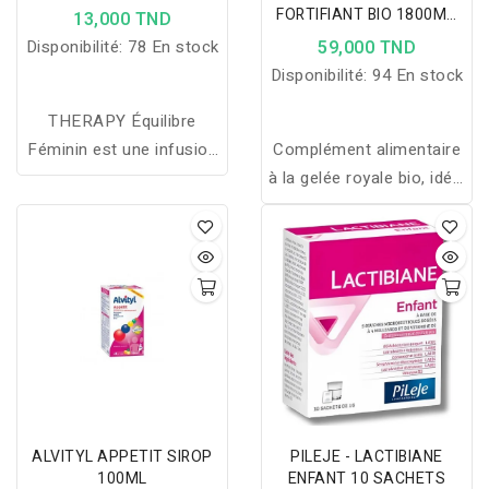
SACHETS
FORTIFIANT BIO 1800MG
13,000 TND
10 AMPOULES
Disponibilité:
78 En stock
59,000 TND
Disponibilité:
94 En stock
THERAPY Équilibre
Féminin est une infusion
Complément alimentaire
bio aux plantes naturelles
à la gelée royale bio, idéal
qui aide à apaiser les
pour stimuler l’organisme,
inconforts du cycle et à
renforcer les défenses
soutenir l’équilibre
immunitaires et
hormonal féminin.
combattre la fatigue
passagère.
ALVITYL APPETIT SIROP
PILEJE - LACTIBIANE
100ML
ENFANT 10 SACHETS