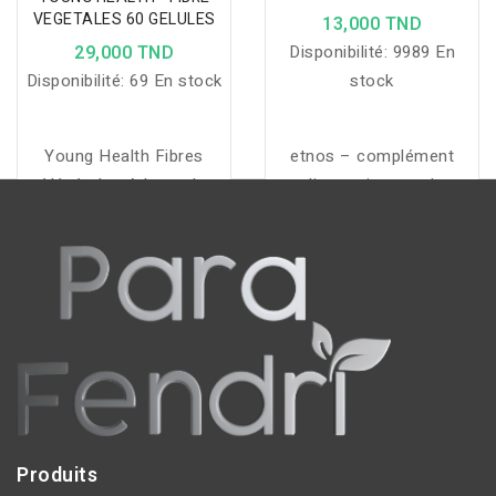
VEGETALES 60 GELULES
13,000 TND
29,000 TND
Disponibilité:
9989 En
Disponibilité:
69 En stock
stock
Young Health Fibres
etnos – complément
Végétales, à base de
alimentaire pour la
Konjac, soutient la perte
détente musculaire, la
de poids, améliore la
souplesse articulaire et
digestion et aide à
l’apport en magnésium –
réguler l'appétit
1 à 2 gélules par jour
naturellement.
Produits