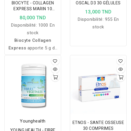
BIOCYTE - COLLAGEN
OSCAL D3 30 GÉLULES
EXPRESS MARIN 10
13,000 TND
AMPOULES
80,000 TND
Disponibilité:
955 En
Disponibilité:
1000 En
stock
stock
Biocyte Collagen
Express
apporte 5 g de
collagène marin par stick
pour aider à préserver la
fermeté, l’élasticité et la
jeunesse de la peau, avec
un délicieux goût pêche.
Younghealth
ETNOS - SANTE OSSEUSE
30 COMPRIMES
YOUNG HEALTH - FIBRE