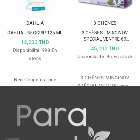
DAHLIA
3 CHENES
DAHLIA - NEOGRIP 125 ML
3 CHÊNES - MINCINOV
SPÉCIAL VENTRE 60
12,000 TND
COMPRIMÉS
45,000 TND
Disponibilité:
998 En
Disponibilité:
96 En stock
stock
3 CHÊNES MINCINOV
Néo Grippe est une
SPÉCIAL VENTRE aide à
suspension buvable aux
éliminer, améliorer la
extraits naturels pour
digestion et retrouver un
enfants, qui soulage le
ventre plat grâce à une
rhume, adoucit la gorge,
synergie d’actifs naturels.
dégage le nez et renforce
les défenses naturelles.