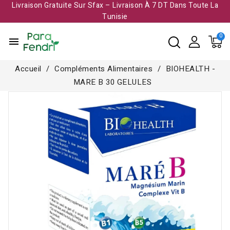
Livraison Gratuite Sur Sfax – Livraison À 7 DT Dans Toute La
Tunisie​
menu
Accueil
Compléments Alimentaires
BIOHEALTH -
MARE B 30 GELULES