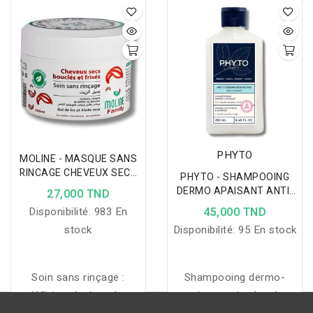
shampooing réparateur
démangeaisons et
qui nettoie en douceur,
prévient leur récidive
nourrit et renforce la
grâce à une action douce
fibre capillaire pour
et efficace.
réduire la casse,
restaurer les cheveux
abîmés et leur redonner
douceur, souplesse et
brillance.
PHYTO
MOLINE - MASQUE SANS
RINCAGE CHEVEUX SECS
PHYTO - SHAMPOOING
250ML
DERMO APAISANT ANTI-
27,000 TND
DEMANGEAISONS 250ML
Disponibilité:
983 En
45,000 TND
stock
Disponibilité:
95 En stock
Soin sans rinçage :
Shampooing dermo-
définit et hydrate les
apaisant qui calme les