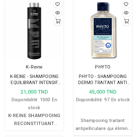
K-Reine
PHYTO
K-REINE - SHAMPOOING
PHYTO - SHAMPOOING
EQUILIBRANT INTENSIF
DERMO TRAITANT ANTI
270ML
PELLICULES 250ML
21,000 TND
45,000 TND
Disponibilité:
1000 En
Disponibilité:
97 En stock
stock
K-REINE SHAMPOOING
Shampooing traitant
RECONSTITUANT
antipelliculaire qui élimine
INTENSIF 270 ML :
un
les pellicules, apaise les