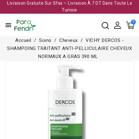
Livraison Gratuite Sur Sfax – Livraison À 7 DT Dans Toute La
Tunisie​
menu
Accueil
Soins
Cheveux
VICHY DERCOS -
SHAMPOING TRAITANT ANTI-PELLICULAIRE CHEVEUX
NORMAUX A GRAS 390 ML
Rupture de stock