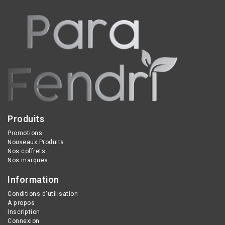
boucles, apporte brillance
démangeaisons, réduit
et contrôle les frisottis
les rougeurs et
grâce à l’Aloe Vera BIO et
rééquilibre le cuir chevelu
au gel de lin.
sensible dès la première
utilisation.
Produits
Promotions
Nouveaux Produits
Nos coffrets
Nos marques
Information
Conditions d'utilisation
A propos
Inscription
Connexion