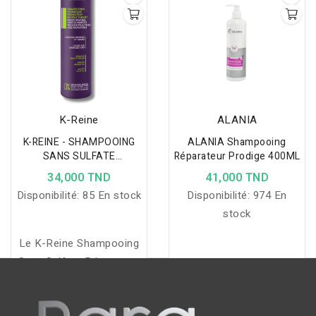
sans les alourdir.
K-Reine
ALANIA
K-REINE - SHAMPOOING
ALANIA Shampooing
SANS SULFATE
Réparateur Prodige 400ML
REPARATEUR
34,000 TND
41,000 TND
RESTRUCTURANT 500ML
Disponibilité:
85 En stock
Disponibilité:
974 En
stock
Le K-Reine Shampooing
Sans Sulfate Réparateur
Restructurant nettoie en
douceur et répare les