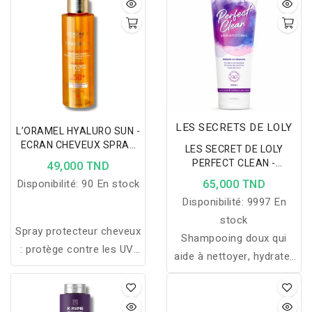
LES SECRETS DE LOLY
L’ORAMEL HYALURO SUN -
ECRAN CHEVEUX SPRAY
LES SECRET DE LOLY
SPF50+ TOUS TYPES DE
PERFECT CLEAN -
49,000 TND
CHEVEUX 150ML
SHAMPOOING CHEVEUX
Disponibilité:
90 En stock
65,000 TND
BOUCLES ONDULES 250ML
Disponibilité:
9997 En
stock
Spray protecteur cheveux
Shampooing doux qui
: protège contre les UV,
aide à nettoyer, hydrater
le chlore et le sel,
et fortifier les cheveux
hydrate, adoucit et répare
tout en préparant au
les cheveux fragilisés
démêlage.