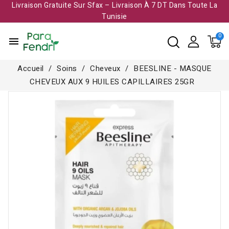
Livraison Gratuite Sur Sfax – Livraison À 7 DT Dans Toute La
Tunisie​
menu
Accueil
Soins
Cheveux
BEESLINE - MASQUE
CHEVEUX AUX 9 HUILES CAPILLAIRES 25GR
-0,500 TND