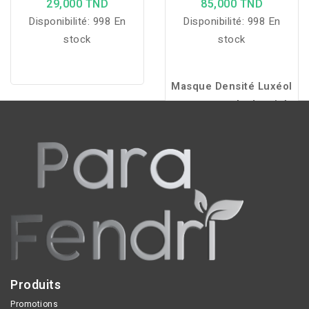
29,000 TND
85,000 TND
Disponibilité:
998 En
Disponibilité:
998 En
stock
stock
Masque Densité Luxéol
: augmente la densité
capillaire, renforce la
fibre, nourrit
intensément et favorise
une repousse plus
saine pour des cheveux
plus forts, volumineux
et brillants.
Produits
Promotions