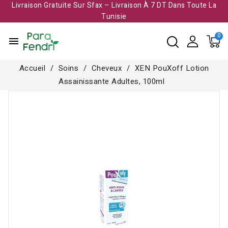
Livraison Gratuite Sur Sfax – Livraison À 7 DT Dans Toute La
Tunisie​
menu
Accueil
Soins
Cheveux
XEN PouXoff Lotion
Assainissante Adultes, 100ml