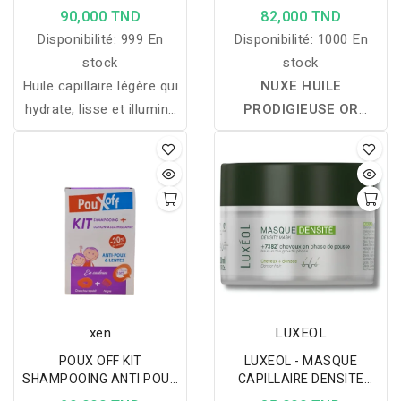
90,000 TND
82,000 TND
Disponibilité:
999 En
Disponibilité:
1000 En
stock
stock
Huile capillaire légère qui
NUXE HUILE
hydrate, lisse et illumine
PRODIGIEUSE OR
les cheveux tout en
FLORALE 50 ML :
une
maîtrisant les frisottis
huile sèche multi-usages
pour une brillance miroir
aux nacres dorées qui
sans effet gras.
nourrit, hydrate et
illumine le visage, le
corps et les cheveux,
tout en laissant un fini
satiné et un délicat
parfum floral.
xen
LUXEOL
POUX OFF KIT
LUXEOL - MASQUE
SHAMPOOING ANTI POUX
CAPILLAIRE DENSITE
+ LOTION ASSAINISSANTE
200ML