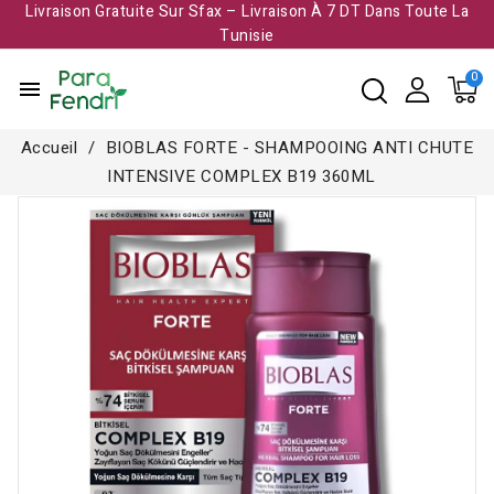
Livraison Gratuite Sur Sfax – Livraison À 7 DT Dans Toute La
Tunisie​
menu
Accueil
BIOBLAS FORTE - SHAMPOOING ANTI CHUTE
INTENSIVE COMPLEX B19 360ML
Rupture de stock