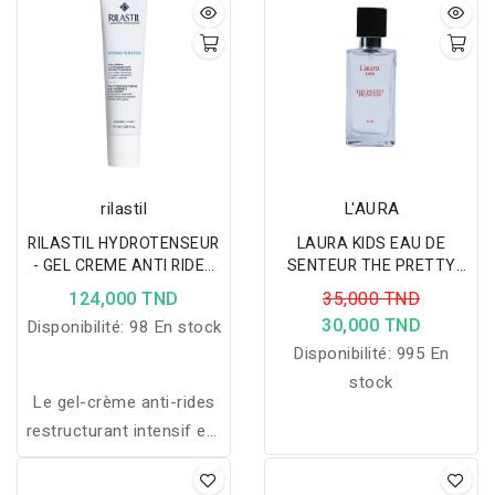
rilastil
L'AURA
RILASTIL HYDROTENSEUR
LAURA KIDS EAU DE
- GEL CREME ANTI RIDES
SENTEUR THE PRETTY
RESTRUCTURANT 40ML
PRINCESS 50ML
124,000 TND
35,000 TND
30,000 TND
Disponibilité:
98 En stock
Disponibilité:
995 En
stock
Le gel-crème anti-rides
restructurant intensif est
spécialement conçu pour
les peaux mixtes. Il