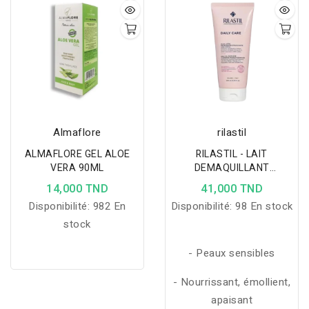
améliore l'élasticité de la
peau tout en lissant les
rides. Sa formule unique,
enrichie en acide
hyaluronique à trois poids
moléculaires, lupéol et
miolift, aide à
Almaflore
rilastil
restructurer la barrière
ALMAFLORE GEL ALOE
RILASTIL - LAIT
épidermique et à lutter
VERA 90ML
DEMAQUILLANT
contre la perte de tonus
NETTOYANT VISAGE ET
14,000 TND
41,000 TND
et de fermeté de la peau.
YEUX 200ML
Disponibilité:
982 En
Disponibilité:
98 En stock
stock
- Peaux sensibles
- Nourrissant, émollient,
apaisant