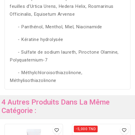
feuilles d’Urtica Urens, Hedera Helix, Rosmarinus
Officinalis, Equisetum Arvense
- Panthénol, Menthol, Miel, Niacinamide
- Kératine hydrolysée
- Sulfate de sodium laureth, Piroctone Olamine,
Polyquaternium-7
- Méthylchloroisothiazolinone,
Méthylisothiazolinone
4 Autres Produits Dans La Même
Catégorie :
-5,000 TND