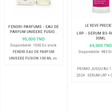
LE REVE PRECI
FENDRI PARFUMS - EAU DE
PARFUM UNISEXE FUSION
LRP - SERUM B3-R
100 ML
30ML
95,000 TND
Disponibilité:
1000 En stock
69,000 TN
FENDRI EAU DE PARFUM
Disponibilité:
983 En
UNISEXE FUSION 100 ML
est
une fragrance élégante et
PROMO JUSQU'AU 1
moderne offrant une
2024 : SERUM LRP +
excellente tenue, idéale pour
AU CHOIX DES PRO
les femmes et les hommes à la
SUIVANTS:
recherche d'un parfum raffiné
GUMMY BEAR - E
au quotidien.
CLARENIA - SO BI
NETTOYANT - PULARI