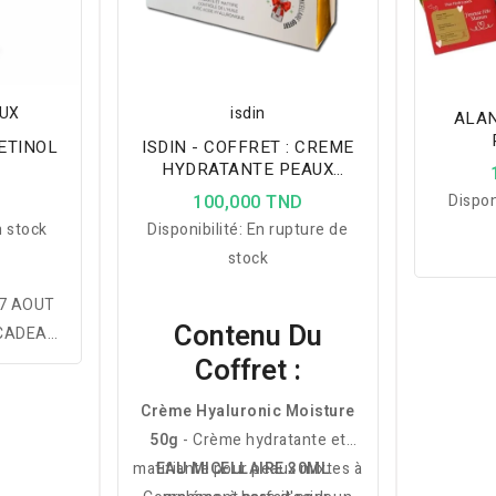
EUX
isdin
ALAN
ETINOL
ISDIN - COFFRET : CREME
HYDRATANTE PEAUX
GRASSES ET MIXTE 50G +
D
100,000 TND
Dispon
EAU MICELLAIRE 30ML
 stock
Disponibilité:
En rupture de
OFFERTE
stock
7 AOUT
Contenu Du
 CADEAU
Coffret :
DUITS
Crème Hyaluronic Moisture
CRAN
50g
- Crème hydratante et
O GEL
matifiante pour peaux mixtes à
EAU MICELLAIRE 30ML
-
A (VOIR