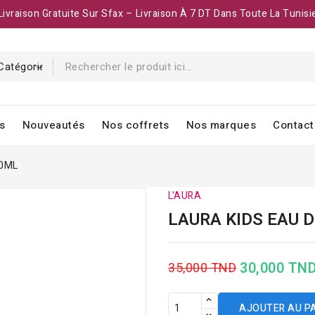
Livraison Gratuite Sur Sfax – Livraison À 7 DT Dans Toute La Tunisi
s
Nouveautés
Nos coffrets
Nos marques
Contact
50ML
L'AURA
LAURA KIDS EAU 
30,000 TN
35,000 TND
AJOUTER AU P