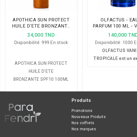
APOTHICA SUN PROTECT
OLFACTUS - EA
HUILE D'ETE BRONZANTE
PARFUM 100 ML - 
SPF10 100ML
TROPICAL
34,000 TND
140,000 TN
Disponibilité:
999 En stock
Disponibilité:
1000 E
OLFACTUS VANI
TROPICALE est un ex
APOTHICA SUN PROTECT
parfum gourman
HUILE D'ETE
accords vanillés et 
BRONZANTE SPF10 100ML
offrant un sillage ch
sensuel et délicie
addictif.
Produits
Promotions
Nouveaux Produits
Nos coffrets
Nos marques