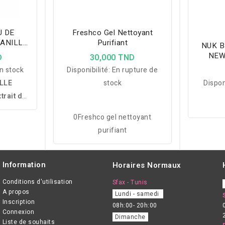
U DE
Freshco Gel Nettoyant
VANILLE
Purifiant
NUK B
NEW
D
30,000 TND
n stock
Disponibilité:
En rupture de
LLE
stock
Dispon
trait de
d aux
0Freshco gel nettoyant
fruités,
purifiant
aleureux,
usement
Information
Horaires Normaux
Conditions d'utilisation
Sfax - Tunis
A propos
Lundi - samedi
Inscription
08h:00- 20h:00
Connexion
Dimanche
Liste de souhaits