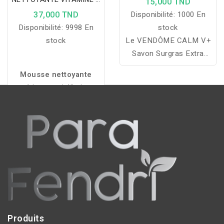
15,000 TND
mineures ou d'autres
150ML
37,000 TND
Disponibilité:
1000 En
petites lésions de la
Disponibilité:
9998 En
stock
bouche.
stock
Le VENDÔME CALM V+
Savon Surgras Extra
Doux au Karité nettoie
Mousse nettoyante
délicatement, nourrit
aérienne qui élimine
intensément et protège la
maquillage, sébum et
peau pour un confort
pollution tout en lissant
durable au quotidien.
le grain de peau grâce à
un micro-peeling doux
pour un effet peau neuve.
Produits