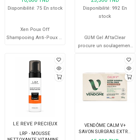
10,000 TND
23,500 TND
PEINGNE GRATUIT
Soulagement Efficace Dès
Disponibilité:
75 En stock
Disponibilité:
992 En
La 1ère Application
stock
Xen Poux Off
Shampooing Anti-Poux et
GUM Gel AftaClear
Lentes 100ml élimine
procure un soulagement
efficacement les poux et
rapide et efficace dès la
les lentes, tout en
première application. Il
laissant les cheveux
aide à la réparation des
propres et doux, avec un
tissus et favoriser la
peigne gratuit inclus pour
guérison. Le gel GUM
faciliter l'élimination des
AftaClear est adapté au
parasites.
traitement aigu des
aphtes, des abrasions
orthodontiques, des
LE REVE PRECIEUX
VENDÔME CALM V+
irritations des prothèses
SAVON SURGRAS EXTRA
LRP - MOUSSE
dentaires, des brûlures
DOUX AU KARITÉ 125 G
NETTOYANTE VITAMINE C