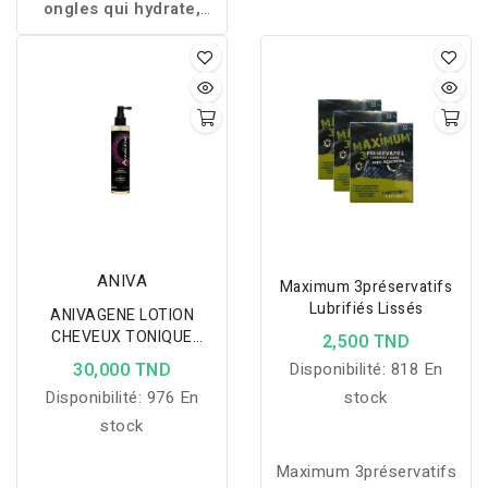
ongles qui hydrate,
Eau de Parfum 100 ml
renforce et protège,
et un Body Lotion 200
avec une application
ml pour une expérience
facile et une finition
parfumée florale et
invisible.
fruitée, offrant une
peau délicatement
parfumée et un sillage
féminin, sensuel et
longue tenue.
ANIVA
Maximum 3préservatifs
Lubrifiés Lissés
ANIVAGENE LOTION
CHEVEUX TONIQUE
2,500 TND
FEMME 125MLLOTION
30,000 TND
Disponibilité:
818 En
CHEVEUX TONIQUE
Disponibilité:
976 En
stock
FEMME 125ML
stock
Maximum 3préservatifs