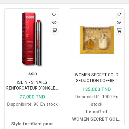
isdin
WOMEN SECRET GOLD
SEDUCTION COFFRET
ISDIN - SI NAILS
100ML+ BODY LOTION 200
RENFORCATEUR D'ONGLES
125,000 TND
ML
2,5ML
77,000 TND
Disponibilité:
1000 En
Disponibilité:
96 En stock
stock
Le coffret
WOMEN'SECRET GOLD
Stylo fortifiant pour
SEDUCTION réunit une