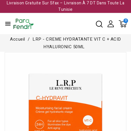
Livraison Gratuite Sur Sfax – Livraison À 7 DT Dans Toute La
Tunisie​
menu
Accueil
LRP - CREME HYDRATANTE VIT C + ACID
HYALURONIC 50ML