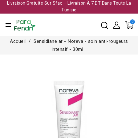
Livraison Gratuite Sur Sfax – Livraison À 7 DT Dans Toute La
Tunisie​
menu
Accueil
Sensidiane ar - Noreva - soin anti-rougeurs
intensif - 30ml