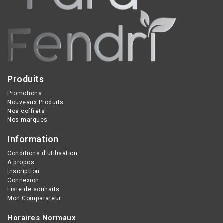
de vieillissement, unifie le
excellente tenue et un
teint, et resserre les
sillage raffiné pour
pores tout en équilibrant
accompagner chaque
le sébum.
moment de la journée.
Produits
Promotions
Nouveaux Produits
Nos coffrets
Nos marques
Information
Conditions d'utilisation
A propos
Inscription
Connexion
Liste de souhaits
Mon Comparateur
Horaires Normaux