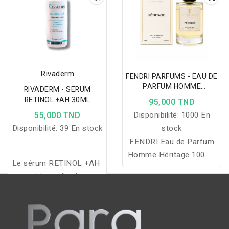
plus frais.
Rivaderm
FENDRI PARFUMS - EAU DE
PARFUM HOMME
RIVADERM - SERUM
HÉRITAGE 100 ML
RETINOL +AH 30ML
95,000 TND
55,000 TND
Disponibilité:
1000 En
Disponibilité:
39 En stock
stock
FENDRI Eau de Parfum
Homme Héritage 100 ml
Le sérum RETINOL +AH
est une fragrance
anti-imperfections
masculine aux accords
régénérant à la
frais, boisés et ambrés,
Niacinamide et Panthénol
offrant une élégance
hydrate, réduit les signes
intemporelle, une