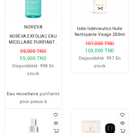
NOREVA
Isdin Isdinceutics Huile
Nettoyante Visage 200ml
NOREVA EXFOLIAC EAU
MICELLAIRE PURIFIANTE
107,000 TND
400ML
103,000 TND
59,000 TND
55,000 TND
Disponibilité:
997 En
Disponibilité:
998 En
stock
stock
Eau micellaire
purifiante
pour peaux à
imperfections. Elle
nettoie, démaquille et
aide à matifier la peau
pour un teint plus net et