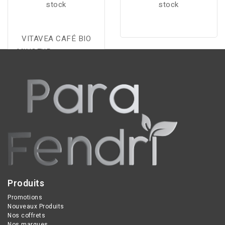
stock
stock
VITAVEA CAFÉ BIO
MINCEUR apporte une
véritable aide lors d'un
programme minceur pour
une silhouette affinée.
Produits
Promotions
Nouveaux Produits
Nos coffrets
Nos marques