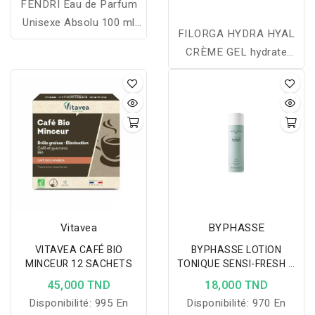
FENDRI Eau de Parfum
Unisexe Absolu 100 ml
FILORGA HYDRA HYAL
est une fragrance
CRÈME GEL hydrate
raffinée aux accords
intensément, repulpe la
élégants et intemporels,
peau et affine les pores
offrant une excellente
grâce à son duo d’acides
tenue et un sillage
hyaluroniques et sa
sophistiqué, idéale pour
texture légère idéale pour
les femmes et les
les peaux mixtes à
hommes en quête d'un
grasses.
parfum d'exception.
Vitavea
BYPHASSE
VITAVEA CAFÉ BIO
BYPHASSE LOTION
MINCEUR 12 SACHETS
TONIQUE SENSI-FRESH A
L’ALOE VERA 500ML
45,000 TND
18,000 TND
Disponibilité:
995 En
Disponibilité:
970 En