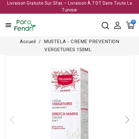
Livraison Gratuite Sur Sfax – Livraison À 7 DT Dans Toute La
Tunisie​
menu
Accueil
MUSTELA - CREME PREVENTION
VERGETURES 150ML